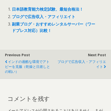
e
itt
e
e
k
at
ai
b
er
n
e
s
l
日本語教育能力検定試験、最短合格法！
o
a
dI
A
ブログで広告収入・アフィリエイト
o
n
p
副業ブログ・おすすめレンタルサーバー（ワー
k
p
ドプレス対応）比較！
Previous Post
Next Post
インドの過酷な環境でアト
ブログで広告収入・アフィリエ
ピーを克服（乾燥と日差しと
イト
の戦い）
コメントを残す
メールアドレスが公開されることはありません。
*
が