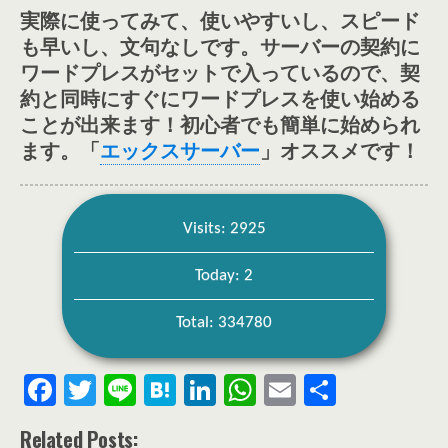
実際に使ってみて、使いやすいし、スピード
も早いし、文句なしです。サーバーの契約に
ワードプレスがセットで入っているので、契
約と同時にすぐにワードプレスを使い始める
ことが出来ます！初心者でも簡単に始められ
ます。「
エックスサーバー
」オススメです！
Visits: 2925
Today: 2
Total: 334780
F
T
Li
H
Li
W
E
共
ac
w
n
at
n
h
m
有
Related Posts: