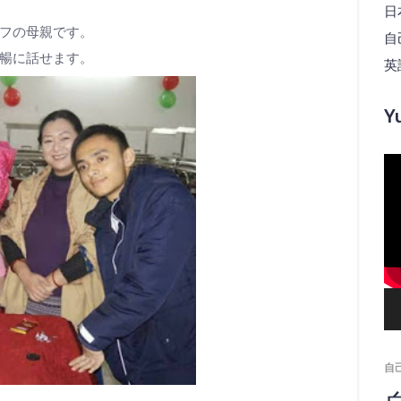
日
フの母親です。
自己
暢に話せます。
英
Y
動
画
プ
レ
ー
ヤ
ー
自己