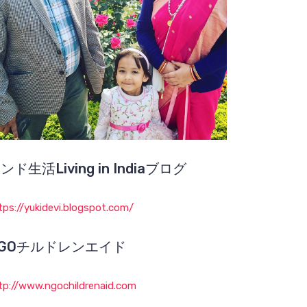
k
ンド生活Living in Indiaブログ
tps://yukidevi.blogspot.com/
GOチルドレンエイド
tp://www.ngochildrenaid.com