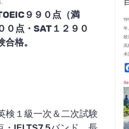
格。
OEIC９９０点（満
1
T１００点・SAT１２９０
年
校
験合格。
高
本
Re
英検１級一次＆二次試験
・IELTS7.5バンド。長