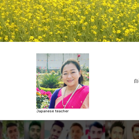
コ
ン
テ
ン
ツ
へ
ス
キ
ッ
自
プ
Japanese teacher