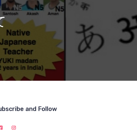
て
ubscribe and Follow