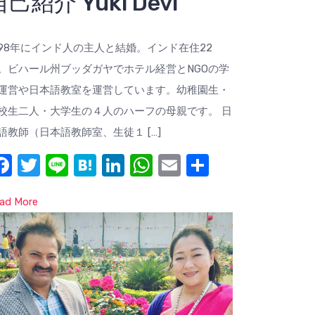
自己紹介 Yuki Devi
998年にインド人の主人と結婚。インド在住22
。ビハール州ブッダガヤでホテル経営とNGOの学
運営や日本語教室を運営しています。幼稚園生・
校生二人・大学生の４人のハーフの母親です。 日
語教師（日本語教師室、生徒１ […]
F
T
Li
H
Li
W
E
共
a
w
n
at
n
h
m
有
ad More
c
it
e
e
k
at
ail
e
te
n
e
s
b
r
a
dI
A
o
n
p
o
p