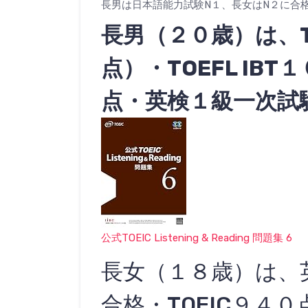
長男は日本語能力試験N１、長女はN２に合
長男（２０歳）は、T
点）・TOEFL IB
点・英検１級一次試
公式TOEIC Listening & Reading 問題集 6
長女（１８歳）は、
合格・TOEIC９４０点