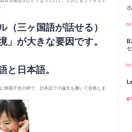
気管支喘息がひどくなったので、三人ともブッダガヤ
。
ル（三ヶ国語が話せる）
ht
境」が大きな要因です。
B
ht
語と日本語。
L
に帰国子女の枠で、日本語で小論文を書いて合格しま
@T