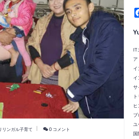
Y
I
ア
イ
イ
サ
ト
ヒ
ブ
ユ
リリンガル子育て
0 コメント
国