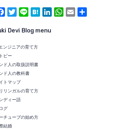
F
T
Li
H
Li
W
E
共
a
w
n
at
n
h
m
有
c
it
e
e
k
at
ail
uki Devi Blog menu
e
te
n
e
s
b
r
a
dI
A
Tエンジニアの育て方
トピー
o
n
p
ンド人の取扱説明書
o
p
ンド人の教科書
k
イトマップ
リリンガルの育て方
ンディー語
ログ
ーチューブの始め方
際結婚